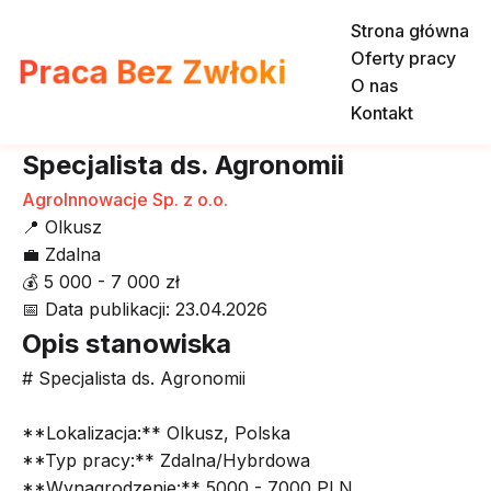
Strona główna
Oferty pracy
Praca Bez Zwłoki
O nas
Kontakt
Specjalista ds. Agronomii
AgroInnowacje Sp. z o.o.
📍
Olkusz
💼
Zdalna
💰
5 000 - 7 000 zł
📅
Data publikacji: 23.04.2026
Opis stanowiska
# Specjalista ds. Agronomii
**Lokalizacja:** Olkusz, Polska
**Typ pracy:** Zdalna/Hybrdowa
**Wynagrodzenie:** 5000 - 7000 PLN